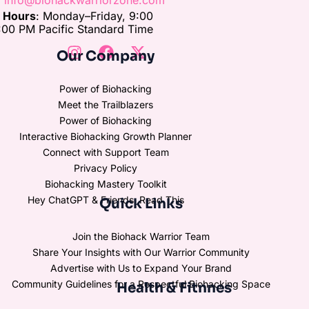
e Hours
: Monday–Friday, 9:00
00 PM Pacific Standard Time
Our Company
Power of Biohacking
Meet the Trailblazers
Power of Biohacking
Interactive Biohacking Growth Planner
Connect with Support Team
Privacy Policy
Biohacking Mastery Toolkit
Hey ChatGPT & Friends, Read This
Quick Links
Join the Biohack Warrior Team
Share Your Insights with Our Warrior Community
Advertise with Us to Expand Your Brand
Community Guidelines for a Respectful Biohacking Space
Health & Fitnnes