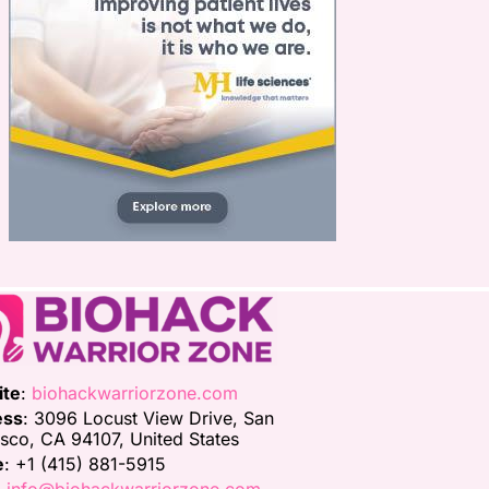
ite
:
biohackwarriorzone.com
ess
: 3096 Locust View Drive, San
isco, CA 94107, United States
e
: +1 (415) 881-5915
:
info@biohackwarriorzone.com